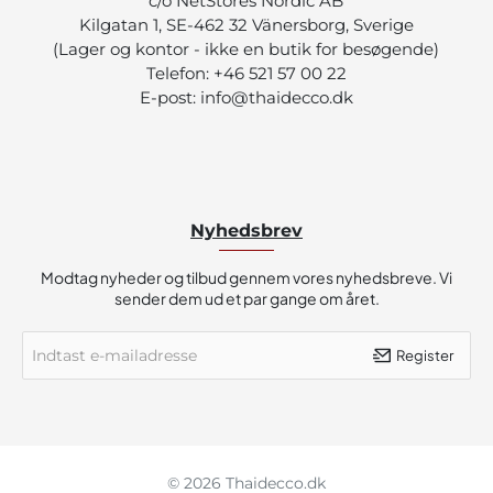
c/o NetStores Nordic AB
Kilgatan 1, SE-462 32 Vänersborg, Sverige
(Lager og kontor - ikke en butik for besøgende)
Telefon: +46 521 57 00 22
E-post: info@thaidecco.dk
Nyhedsbrev
Modtag nyheder og tilbud gennem vores nyhedsbreve. Vi
sender dem ud et par gange om året.
Indtast
Register
e-
mailadresse
© 2026 Thaidecco.dk