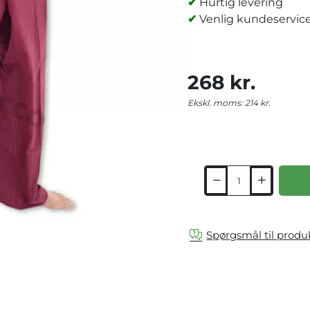
✔
Hurtig levering
✔
Venlig kundeservice k
268 kr.
Ekskl. moms: 214 kr.
Spørgsmål til produ