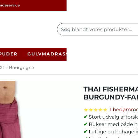
undeservice
Søg
blandt
vores
 PUDER
GULVMADRASSER
SARONGER
BUK
produkter...
XL - Bourgogne
THAI FISHERMA
BURGUNDY-FA
1 bedømme
✔
Stort udvalg af fors
✔
Bukser med både høj
✔
Luftige og behageli