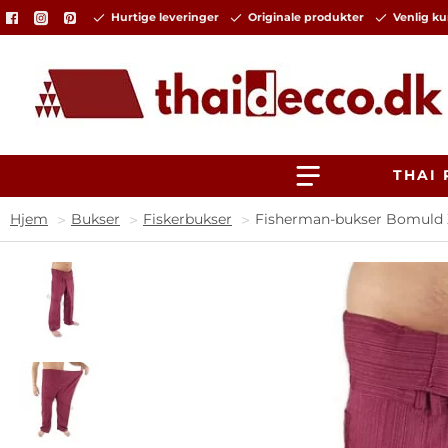
Hurtige leveringer
Originale produkter
Venlig k
THAI
Bukser
Fiskerbukser
Fisherman-bukser Bomuld 
home