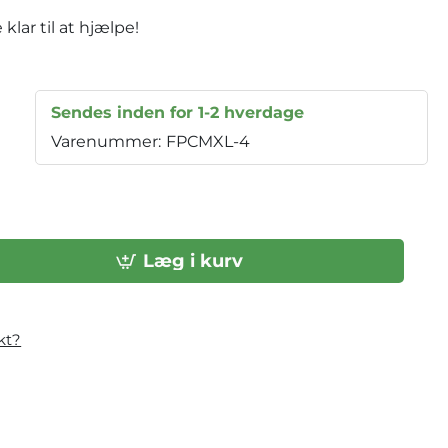
lar til at hjælpe!
Sendes inden for 1-2 hverdage
Varenummer:
FPCMXL-4
Læg i kurv
kt?