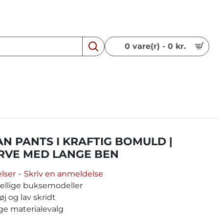
0 vare(r) - 0 kr.
SER
TRÆ SPIL
N PANTS I KRAFTIG BOMULD |
RVE MED LANGE BEN
lser
•
Skriv en anmeldelse
kellige buksemodeller
 og lav skridt
ge materialevalg