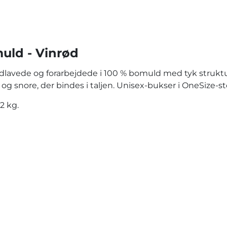
uld - Vinrød
dlavede og forarbejdede i 100 % bomuld med tyk struktur
g snore, der bindes i taljen. Unisex-bukser i OneSize-stø
2 kg.